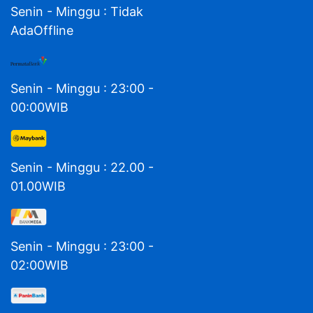
Senin - Minggu : Tidak
AdaOffline
Senin - Minggu : 23:00 -
00:00WIB
Senin - Minggu : 22.00 -
01.00WIB
Senin - Minggu : 23:00 -
02:00WIB