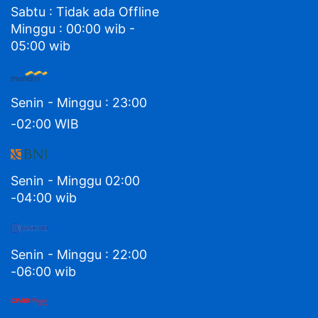
Sabtu : Tidak ada Offline
Minggu : 00:00 wib -
05:00 wib
Senin - Minggu : 23:00
-02:00 WIB
Senin - Minggu 02:00
-04:00 wib
Senin - Minggu : 22:00
-06:00 wib