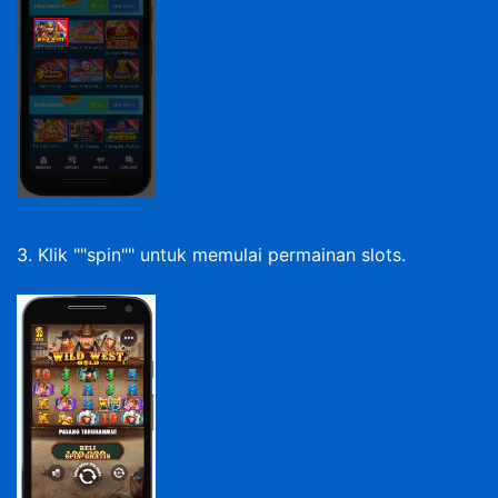
3. Klik ""spin"" untuk memulai permainan slots.